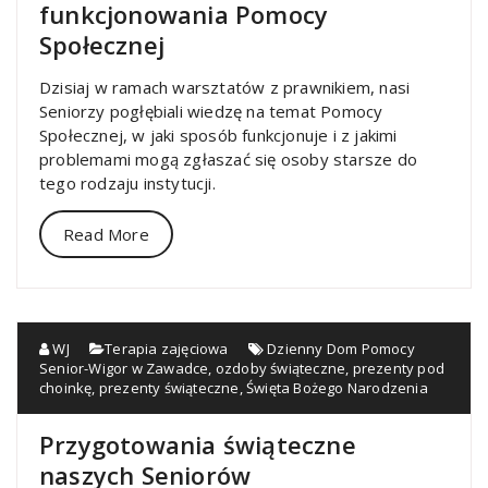
funkcjonowania Pomocy
Społecznej
Dzisiaj w ramach warsztatów z prawnikiem, nasi
Seniorzy pogłębiali wiedzę na temat Pomocy
Społecznej, w jaki sposób funkcjonuje i z jakimi
problemami mogą zgłaszać się osoby starsze do
tego rodzaju instytucji.
Read More
WJ
Terapia zajęciowa
Dzienny Dom Pomocy
Senior-Wigor w Zawadce
,
ozdoby świąteczne
,
prezenty pod
choinkę
,
prezenty świąteczne
,
Święta Bożego Narodzenia
Przygotowania świąteczne
naszych Seniorów