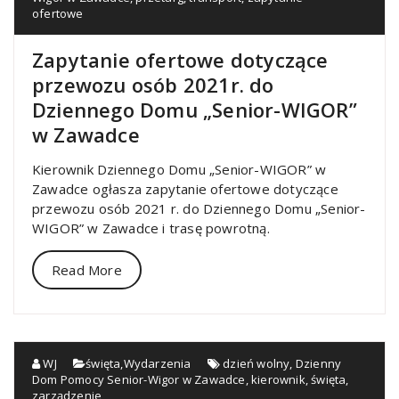
ofertowe
Zapytanie ofertowe dotyczące
przewozu osób 2021r. do
Dziennego Domu „Senior-WIGOR”
w Zawadce
Kierownik Dziennego Domu „Senior-WIGOR” w
Zawadce ogłasza zapytanie ofertowe dotyczące
przewozu osób 2021 r. do Dziennego Domu „Senior-
WIGOR” w Zawadce i trasę powrotną.
Read More
WJ
święta
,
Wydarzenia
dzień wolny
,
Dzienny
Dom Pomocy Senior-Wigor w Zawadce
,
kierownik
,
święta
,
zarządzenie