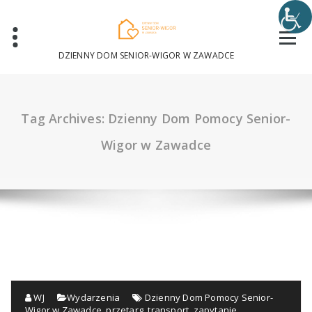
Skip
to
content
DZIENNY DOM SENIOR-WIGOR W ZAWADCE
Tag Archives: Dzienny Dom Pomocy Senior-
Wigor w Zawadce
WJ
Wydarzenia
Dzienny Dom Pomocy Senior-
Wigor w Zawadce
,
przetarg
,
transport
,
zapytanie