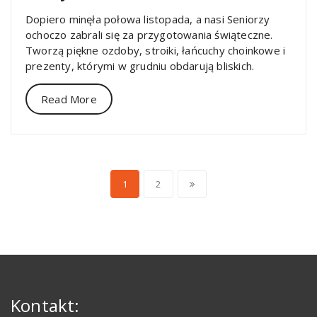
Dopiero minęła połowa listopada, a nasi Seniorzy
ochoczo zabrali się za przygotowania świąteczne.
Tworzą piękne ozdoby, stroiki, łańcuchy choinkowe i
prezenty, którymi w grudniu obdarują bliskich.
Read More
Nawigacja
1
2
po
wpisach
Kontakt: