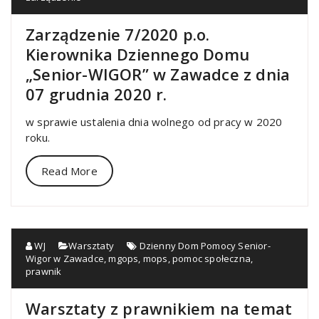
Zarządzenie 7/2020 p.o.
Kierownika Dziennego Domu
„Senior-WIGOR” w Zawadce z dnia
07 grudnia 2020 r.
w sprawie ustalenia dnia wolnego od pracy w 2020
roku.
Read More
WJ
Warsztaty
Dzienny Dom Pomocy Senior-
Wigor w Zawadce
,
mgops
,
mops
,
pomoc społeczna
,
prawnik
Warsztaty z prawnikiem na temat