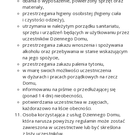
dbania o wyposażenie, powierzony sprzęt oraz
materiały,
przestrzegania higieny osobistej (higieny ciała
i czystości odzieży),
utrzymania w należytym porządku sanitariatu,
sprzętu i urządzeń będących w użytkowaniu przez
uczestników Dziennego Domu,
przestrzegania zakazu wnoszenia i spożywania
alkoholu oraz przebywania w stanie wskazującym
na jego spożycie,
przestrzegania zakazu palenia tytoniu,
w miarę swoich możliwości uczestniczenia
w dyżurach i pracach porządkowych na rzecz
Domu,
informowaniu na piśmie o przedłużającej się
(ponad 14 dni) nieobecności,
potwierdzania uczestnictwa w zajęciach,
każdorazowo na liście obecności.
Osoba korzystająca z usług Dziennego Domu,
która narusza powyższy regulamin może zostać
zawieszona w uczestnictwie lub być skreślona
z listy uczestników.