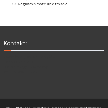
Regulamin może ulec zmianie.
Kontakt:
Zawadka 21, 38-100 Strzyżów
Tel: 691 737 300
kontakt@wigor-zawadka.pl
Pn. - Pt. 8:00 - 16:00
2025 © Wigor-Zawadka.pl. Wszelkie prawa zastrzeżone.