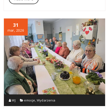
31
mar, 2026
WJ
emocje
,
Wydarzenia