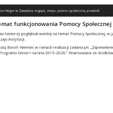
ior-Wigor w Zawadce
,
mgops
,
mops
,
pomoc społeczna
,
prawnik
emat funkcjonowania Pomocy Społecznej
si Seniorzy pogłębiali wiedzę na temat Pomocy Społecznej, w ja
ju instytucji.
zatą Boroń-Niemiec w ramach realizacji zadania pn. „Zapewnie
Programu Senior+ na lata 2015-2020.” Finansowane ze środkó