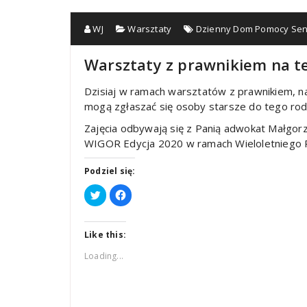
WJ
Warsztaty
Dzienny Dom Pomocy Sen
Warsztaty z prawnikiem na t
Dzisiaj w ramach warsztatów z prawnikiem, na
mogą zgłaszać się osoby starsze do tego rodza
Zajęcia odbywają się z Panią adwokat Małgor
WIGOR Edycja 2020 w ramach Wieloletniego 
Podziel się:
Click
Click
to
to
share
share
on
on
Twitter
Facebook
(Opens
(Opens
Like this:
in
in
new
new
Loading...
window)
window)