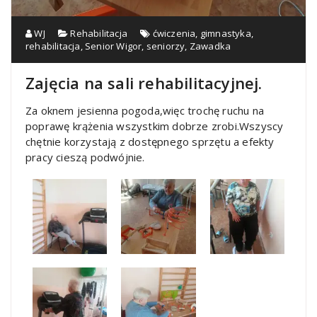
WJ
Rehabilitacja
ćwiczenia
,
gimnastyka
,
rehabilitacja
,
Senior Wigor
,
seniorzy
,
Zawadka
Zajęcia na sali rehabilitacyjnej.
Za oknem jesienna pogoda,więc trochę ruchu na
poprawę krążenia wszystkim dobrze zrobi.
Wszyscy
chętnie korzystają z dostępnego sprzętu a efekty
pracy cieszą podwójnie.