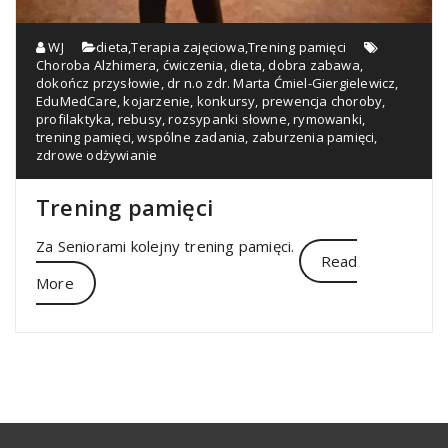
WJ
dieta
,
Terapia zajęciowa
,
Trening pamięci
Choroba Alzhimera
,
ćwiczenia
,
dieta
,
dobra zabawa
,
dokończ przysłowie
,
dr n.o zdr. Marta Ćmiel-Giergielewicz
,
EduMedCare
,
kojarzenie
,
konkursy
,
prewencja choroby
,
profilaktyka
,
rebusy
,
rozsypanki słowne
,
rymowanki
,
trening pamięci
,
wspólne zadania
,
zaburzenia pamięci
,
zdrowe odżywianie
Trening pamięci
Za Seniorami kolejny trening pamięci.
Read
More