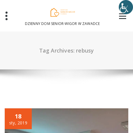
Skip
to
content
DZIENNY DOM SENIOR-WIGOR W ZAWADCE
Tag Archives: rebusy
18
sty, 2019