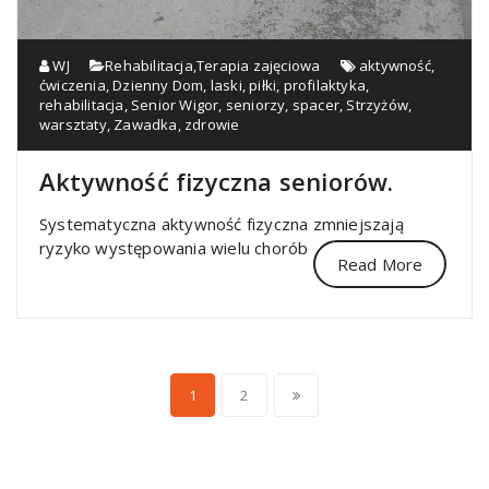
WJ
Rehabilitacja
,
Terapia zajęciowa
aktywność
,
ćwiczenia
,
Dzienny Dom
,
laski
,
piłki
,
profilaktyka
,
rehabilitacja
,
Senior Wigor
,
seniorzy
,
spacer
,
Strzyżów
,
warsztaty
,
Zawadka
,
zdrowie
Aktywność fizyczna seniorów.
Systematyczna aktywność fizyczna zmniejszają
ryzyko występowania wielu chorób
Read More
Nawigacja
1
2
po
wpisach