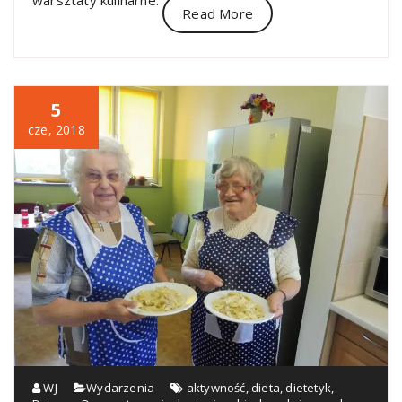
warsztaty kulinarne.
Read More
5
cze, 2018
WJ
Wydarzenia
aktywność
,
dieta
,
dietetyk
,