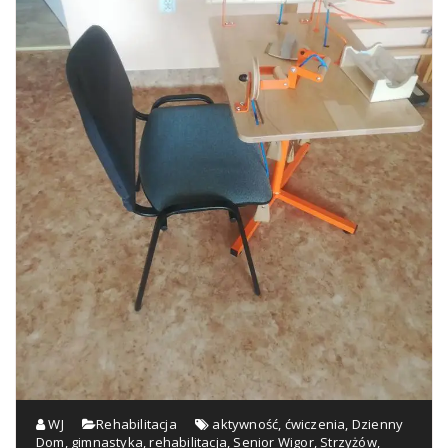
WJ
Rehabilitacja
aktywność
,
ćwiczenia
,
Dzienny
Dom
,
gimnastyka
,
rehabilitacja
,
Senior Wigor
,
Strzyżów
,