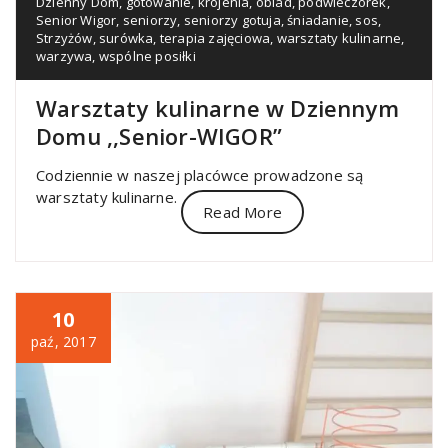
Dzienny Dom
,
gotowanie
,
krojenia
,
obiad
,
podwieczorek
,
Senior Wigor
,
seniorzy
,
seniorzy gotuja
,
śniadanie
,
sos
,
Strzyżów
,
surówka
,
terapia zajęciowa
,
warsztaty kulinarne
,
warzywa
,
wspólne posiłki
Warsztaty kulinarne w Dziennym
Domu ,,Senior-WIGOR”
Codziennie w naszej placówce prowadzone są
warsztaty kulinarne.
Read More
10
paź, 2017