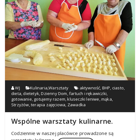
WJ
Kulinaria
,
Warsztaty
aktywność
,
BHP
,
ciasto
,
dieta
,
dietetyk
,
Dzienny Dom
,
fartuch i rękawiczki
,
gotowanie
,
gotujemy razem
,
kluseczki leniwe
,
mąka
,
Strzyżów
,
terapia zajęciowa
,
Zawadka
Wspólne warsztaty kulinarne.
Codziennie w naszej placówce prowadzone są