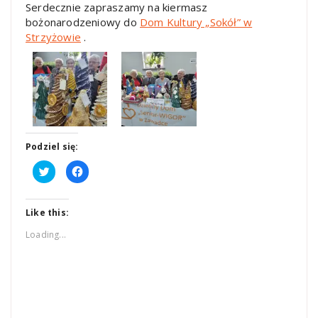
Serdecznie zapraszamy na kiermasz
bożonarodzeniowy do
Dom Kultury „Sokół” w
Strzyżowie
.
Podziel się:
Click
Click
to
to
share
share
on
on
Twitter
Facebook
(Opens
(Opens
Like this:
in
in
new
new
Loading...
window)
window)