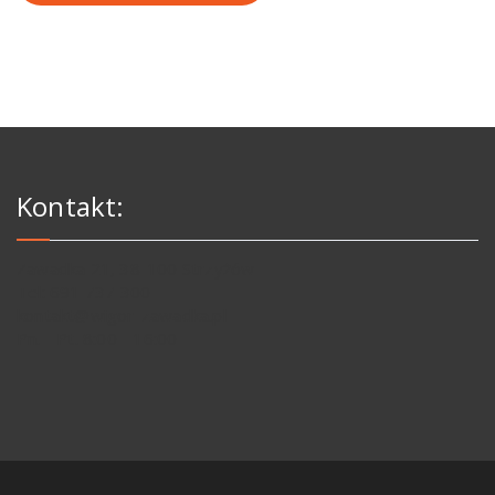
Kontakt:
Zawadka 21, 38-100 Strzyżów
Tel: 691 737 300
kontakt@wigor-zawadka.pl
Pn. - Pt. 8:00 - 16:00