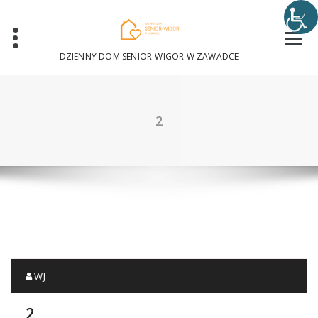
Skip
to
content
DZIENNY DOM SENIOR-WIGOR W ZAWADCE
2
WJ
2