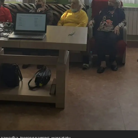
r zawadka
,
trening pamięci
,
warsztaty