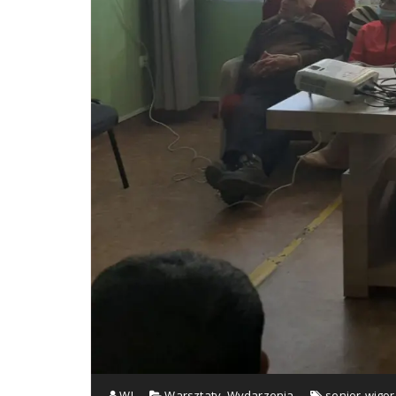
WJ
Warsztaty
,
Wydarzenia
senior-wigo