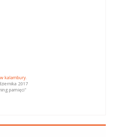
w kalambury.
dziernika 2017
ning pamięci"