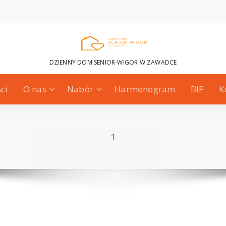
DZIENNY DOM SENIOR-WIGOR W ZAWADCE
ci
O nas
Nabór
Harmonogram
BIP
K
1