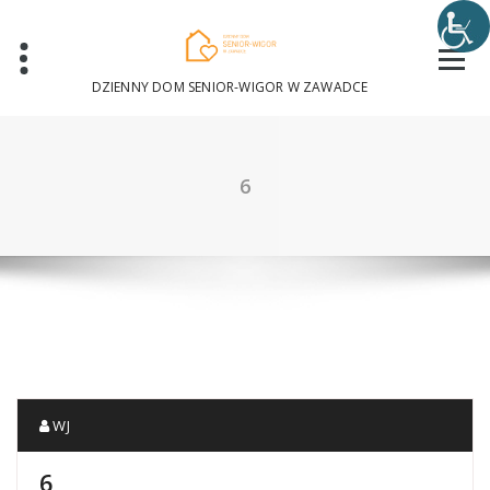
Skip
to
content
DZIENNY DOM SENIOR-WIGOR W ZAWADCE
6
WJ
6