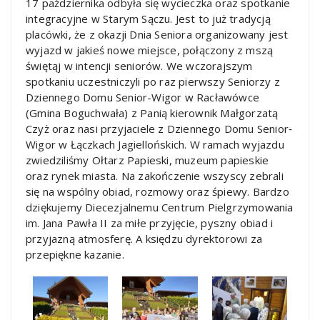
17 października odbyła się wycieczka oraz spotkanie
integracyjne w Starym Sączu.
Jest to już tradycją
placówki, że z okazji Dnia Seniora organizowany jest
wyjazd w jakieś nowe miejsce, połączony z mszą
świętąj w intencji seniorów. We wczorajszym
spotkaniu uczestniczyli po raz pierwszy Seniorzy z
Dziennego Domu Senior-Wigor w Racławówce
(Gmina Boguchwała) z Panią kierownik Małgorzatą
Czyż oraz nasi przyjaciele z Dziennego Domu Senior‐
Wigor w Łączkach Jagiellońskich. W ramach wyjazdu
zwiedziliśmy Ołtarz Papieski, muzeum papieskie
oraz rynek miasta. Na zakończenie wszyscy zebrali
się na wspólny obiad, rozmowy oraz śpiewy. Bardzo
dziękujemy Diecezjalnemu Centrum Pielgrzymowania
im. Jana Pawła II za miłe przyjęcie, pyszny obiad i
przyjazną atmosferę. A księdzu dyrektorowi za
przepiękne kazanie.