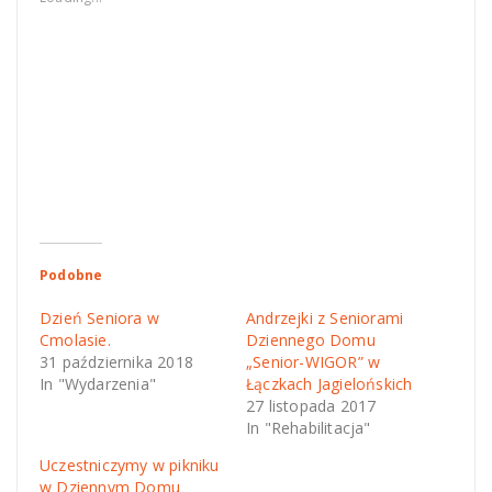
window)
window)
Podobne
Dzień Seniora w
Andrzejki z Seniorami
Cmolasie.
Dziennego Domu
31 października 2018
„Senior-WIGOR” w
In "Wydarzenia"
Łączkach Jagielońskich
27 listopada 2017
In "Rehabilitacja"
Uczestniczymy w pikniku
w Dziennym Domu