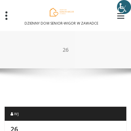
Skip
to
content
DZIENNY DOM SENIOR-WIGOR W ZAWADCE
26
WJ
26