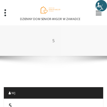
Skip
to
content
DZIENNY DOM SENIOR-WIGOR W ZAWADCE
5
WJ
5