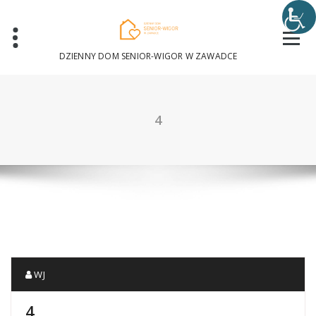
Skip
to
content
DZIENNY DOM SENIOR-WIGOR W ZAWADCE
4
WJ
4