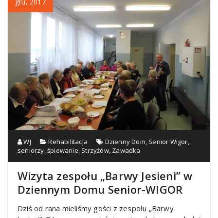
gru, 2017
WJ
Rehabilitacja
Dzienny Dom
,
Senior Wigor
,
seniorzy
,
śpiewanie
,
Strzyżów
,
Zawadka
Wizyta zespołu „Barwy Jesieni” w
Dziennym Domu Senior-WIGOR
Dziś od rana mieliśmy gości z zespołu „Barwy