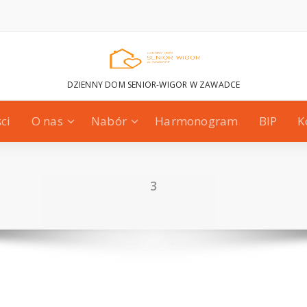
DZIENNY DOM SENIOR-WIGOR W ZAWADCE
ci
O nas
Nabór
Harmonogram
BIP
K
3