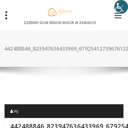
Skip
to
content
DZIENNY DOM SENIOR-WIGOR W ZAWADCE
442488846_823947636433969_6792541273967612
WJ
442488846_823947636433969_67925