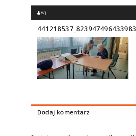
WJ
441218537_823947496433983
Dodaj komentarz