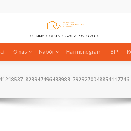
DZIENNY DOM SENIOR-WIGOR W ZAWADCE
ci
O nas
Nabór
Harmonogram
BIP
K
41218537_823947496433983_7923270048854117746