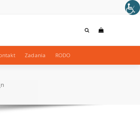
ontakt
Zadania
RODO
_n