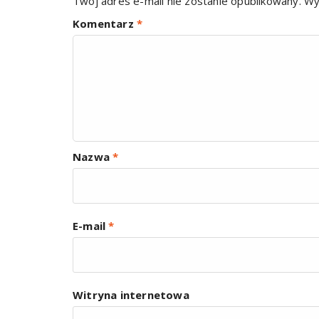
Twój adres e-mail nie zostanie opublikowany.
Wy
Komentarz
*
Nazwa
*
E-mail
*
Witryna internetowa