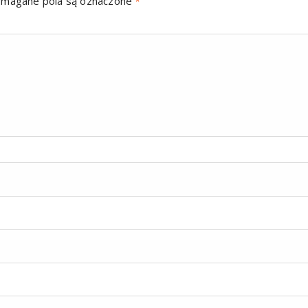
magane pola są oznaczone
*