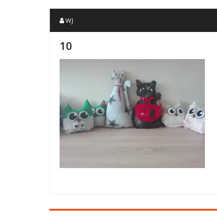
WJ
10