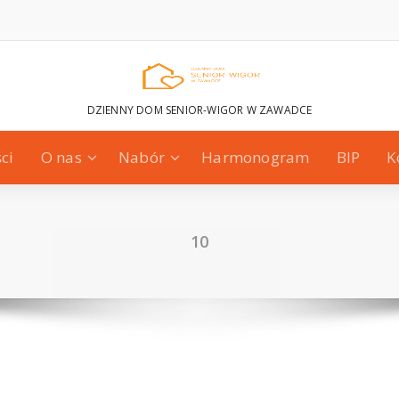
DZIENNY DOM SENIOR-WIGOR W ZAWADCE
ci
O nas
Nabór
Harmonogram
BIP
K
10