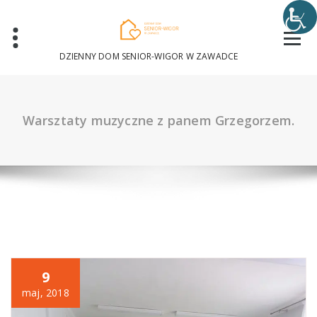
Skip
to
content
DZIENNY DOM SENIOR-WIGOR W ZAWADCE
Warsztaty muzyczne z panem Grzegorzem.
9
maj, 2018