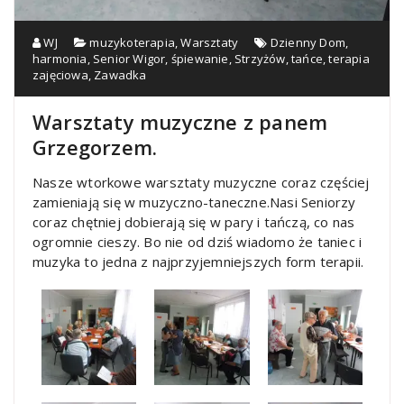
WJ
muzykoterapia
,
Warsztaty
Dzienny Dom
,
harmonia
,
Senior Wigor
,
śpiewanie
,
Strzyżów
,
tańce
,
terapia
zajęciowa
,
Zawadka
Warsztaty muzyczne z panem
Grzegorzem.
Nasze wtorkowe warsztaty muzyczne coraz częściej
zamieniają się w muzyczno-taneczne.
Nasi Seniorzy
coraz chętniej dobierają się w pary i tańczą, co nas
ogromnie cieszy. Bo nie od dziś wiadomo że taniec i
muzyka to jedna z najprzyjemniejszych form terapii.