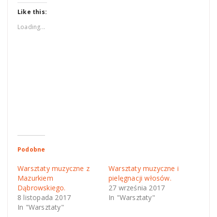
Twitter
Facebook
(Opens
(Opens
Like this:
in
in
new
new
Loading...
window)
window)
Podobne
Warsztaty muzyczne z
Warsztaty muzyczne i
Mazurkiem
pielęgnacji włosów.
Dąbrowskiego.
27 września 2017
8 listopada 2017
In "Warsztaty"
In "Warsztaty"