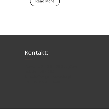
Read More
Kontakt:
Zawadka 21, 38-100 Strzyżów
Tel: 691 737 300
kontakt@wigor-zawadka.pl
Pn. - Pt. 8:00 - 16:00