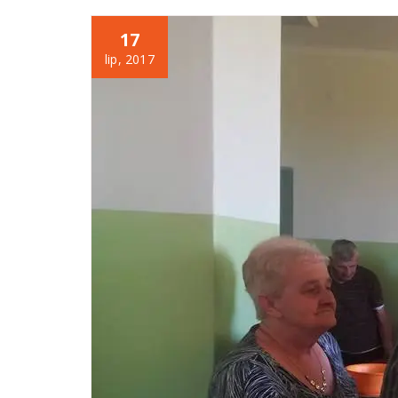
17
lip, 2017