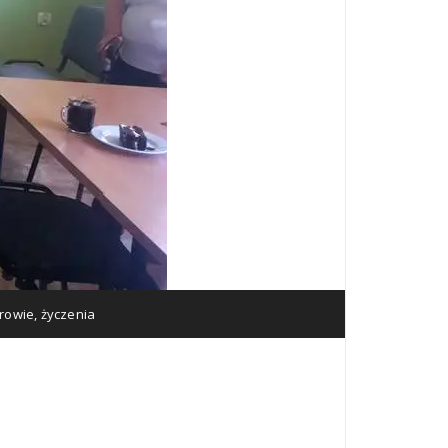
rowie
,
życzenia