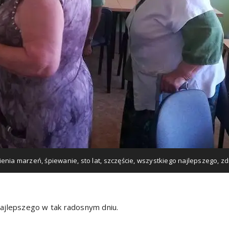
ienia marzeń
,
śpiewanie
,
sto lat
,
szczęście
,
wszystkiego najlepszego
,
zd
najlepszego w tak radosnym dniu.