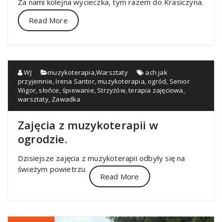
Za nami kolejna wycieczka, tym razem do Krasiczyna.
Read More
WJ
muzykoterapia
,
Warsztaty
ach jak
przyjemnie
,
Irena Santor
,
muzykoterapia
,
ogród
,
Senior
Wigor
,
słońce
,
śpiewanie
,
Strzyżów
,
terapia zajęciowa
,
warsztaty
,
Zawadka
Zajęcia z muzykoterapii w
ogrodzie.
Dzisiejsze zajęcia z muzykoterapii odbyły się na
świeżym powietrzu.
Read More