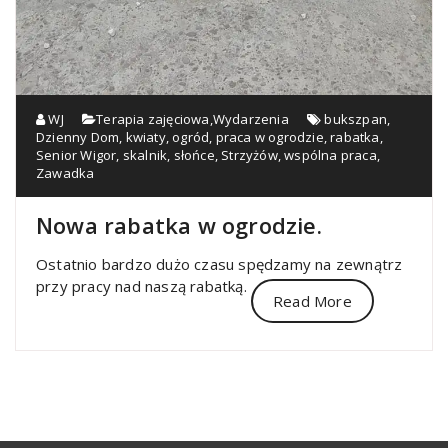
WJ
Terapia zajęciowa
,
Wydarzenia
bukszpan
,
Dzienny Dom
,
kwiaty
,
ogród
,
praca w ogrodzie
,
rabatka
,
Senior Wigor
,
skalnik
,
słońce
,
Strzyżów
,
wspólna praca
,
Zawadka
Nowa rabatka w ogrodzie.
Ostatnio bardzo dużo czasu spędzamy na zewnątrz
przy pracy nad naszą rabatką.
Read More