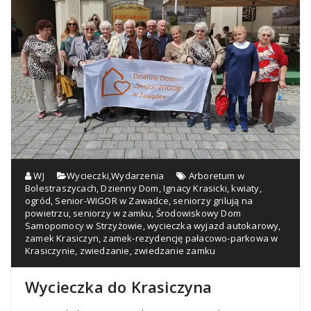
WJ
Wycieczki
,
Wydarzenia
Arboretum w
Bolestraszycach
,
Dzienny Dom
,
Ignacy Krasicki
,
kwiaty
,
ogród
,
Senior-WIGOR w Zawadce
,
seniorzy grilują na
powietrzu
,
seniorzy w zamku
,
Środowiskowy Dom
Samopomocy w Strzyżowie
,
wycieczka wyjazd autokarowy
,
zamek Krasiczyn
,
zamek-rezydencję pałacowo-parkowa w
Krasiczynie
,
zwiedzanie
,
zwiedzanie zamku
Wycieczka do Krasiczyna