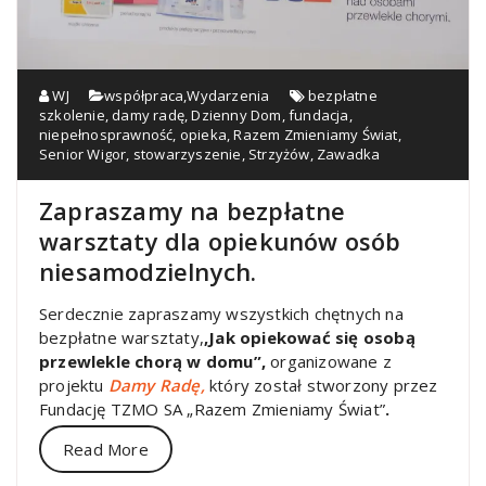
WJ
współpraca
,
Wydarzenia
bezpłatne
szkolenie
,
damy radę
,
Dzienny Dom
,
fundacja
,
niepełnosprawność
,
opieka
,
Razem Zmieniamy Świat
,
Senior Wigor
,
stowarzyszenie
,
Strzyżów
,
Zawadka
Zapraszamy na bezpłatne
warsztaty dla opiekunów osób
niesamodzielnych.
Serdecznie zapraszamy wszystkich chętnych na
bezpłatne warsztaty,
,Jak opiekować się osobą
przewlekle chorą w domu”,
organizowane z
projektu
Damy Radę,
który został stworzony przez
Fundację TZMO SA „Razem Zmieniamy Świat”
.
Read More