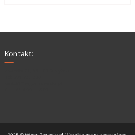
Kontakt:
Zawadka 21, 38-100 Strzyżów
Tel: 691 737 300
kontakt@wigor-zawadka.pl
Pn. - Pt. 8:00 - 16:00
2025 © Wigor-Zawadka.pl. Wszelkie prawa zastrzeżone.