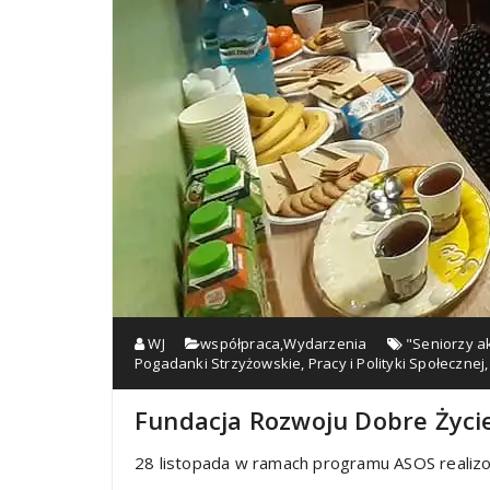
WJ
współpraca
,
Wydarzenia
"Seniorzy ak
Pogadanki Strzyżowskie
,
Pracy i Polityki Społecznej
Fundacja Rozwoju Dobre Życi
28 listopada w ramach programu ASOS reali