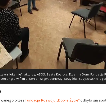
tywni lokalnie"
,
aktorzy
,
ASOS
,
Beata Kozicka
,
Dzienny Dom
,
Fundacja 
,
senior gra w filmie
,
Senior Wigor
,
seniorzy
,
Strzyżów
,
strzyżowskie leg
e
zowanego przez
Fundacja Rozwoju „Dobre Życie”
odbyło się spo