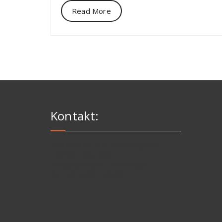
Read More
Kontakt:
Zawadka 21, 38-100 Strzyżów
Tel: 691 737 300
kontakt@wigor-zawadka.pl
Pn. - Pt. 8:00 - 16:00