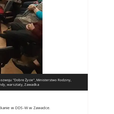
Rozwoju "Dobre Życie"
,
Ministerstwo Rodziny
,
endy
,
warsztaty
,
Zawadka
tkanie w DDS-W w Zawadce.