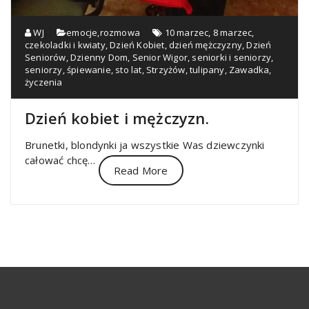
WJ
emocje
,
rozmowa
10 marzec
,
8 marzec
,
czekoladki i kwiaty
,
Dzień Kobiet
,
dzień mężczyzny
,
Dzień
Seniorów
,
Dzienny Dom
,
Senior Wigor
,
seniorki i seniorzy
,
seniorzy
,
śpiewanie
,
sto lat
,
Strzyżów
,
tulipany
,
Zawadka
,
życzenia
Dzień kobiet i mężczyzn.
Brunetki, blondynki ja wszystkie Was dziewczynki
całować chcę…
Read More