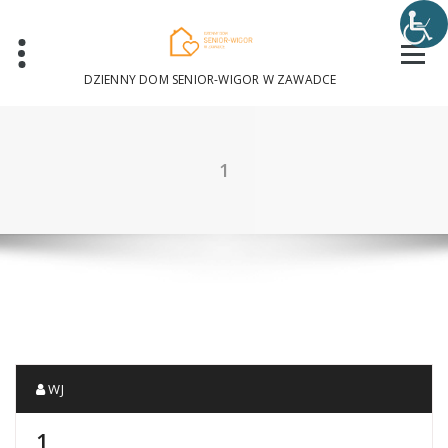
Skip
to
content
DZIENNY DOM SENIOR-WIGOR W ZAWADCE
1
WJ
1