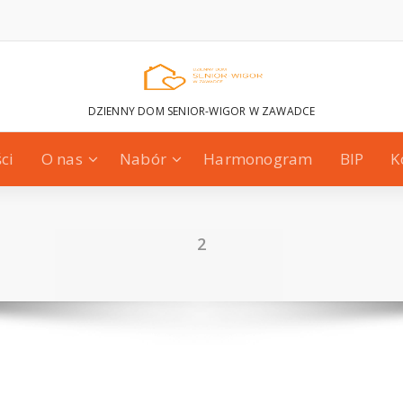
DZIENNY DOM SENIOR-WIGOR W ZAWADCE
ci
O nas
Nabór
Harmonogram
BIP
K
2