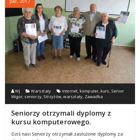
paź, 2017
WJ
Warsztaty
internet
,
komputer
,
kurs
,
Senior
Wigor
,
seniorzy
,
Strzyżów
,
warsztaty
,
Zawadka
Seniorzy otrzymali dyplomy z
kursu komputerowego.
Dziś nasi Seniorzy otrzymali zasłużone dyplomy za