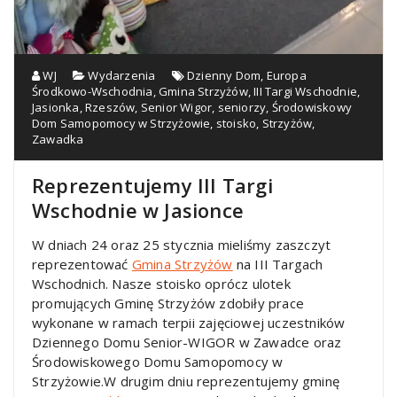
WJ
Wydarzenia
Dzienny Dom
,
Europa
Środkowo-Wschodnia
,
Gmina Strzyżów
,
III Targi Wschodnie
,
Jasionka
,
Rzeszów
,
Senior Wigor
,
seniorzy
,
Środowiskowy
Dom Samopomocy w Strzyżowie
,
stoisko
,
Strzyżów
,
Zawadka
Reprezentujemy III Targi
Wschodnie w Jasionce
W dniach 24 oraz 25 stycznia mieliśmy zaszczyt
reprezentować
Gmina Strzyżów
na III Targach
Wschodnich
. Nasze stoisko oprócz ulotek
promujących Gminę Strzyżów zdobiły prace
wykonane w ramach terpii zajęciowej uczestników
Dziennego Domu Senior-WIGOR w Zawadce oraz
Środowiskowego Domu Samopomocy w
Strzyżowie.W drugim dniu reprezentujemy gminę