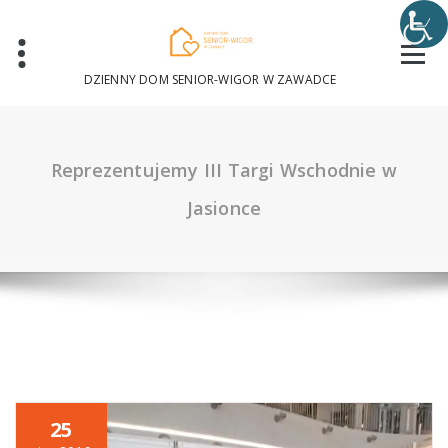
Skip
to
content
DZIENNY DOM SENIOR-WIGOR W ZAWADCE
Reprezentujemy III Targi Wschodnie w
Jasionce
25