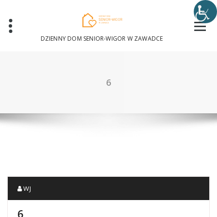
Skip
to
content
DZIENNY DOM SENIOR-WIGOR W ZAWADCE
6
WJ
6