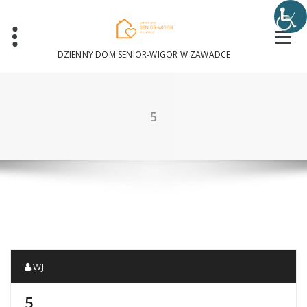
Skip
to
content
DZIENNY DOM SENIOR-WIGOR W ZAWADCE
5
WJ
5