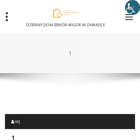
Skip
to
content
DZIENNY DOM SENIOR-WIGOR W ZAWADCE
1
WJ
1