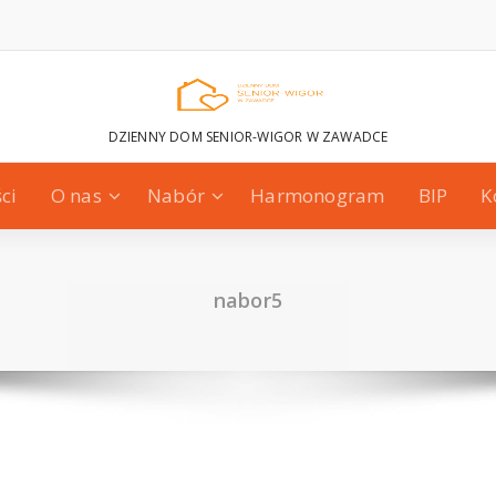
DZIENNY DOM SENIOR-WIGOR W ZAWADCE
ci
O nas
Nabór
Harmonogram
BIP
K
nabor5