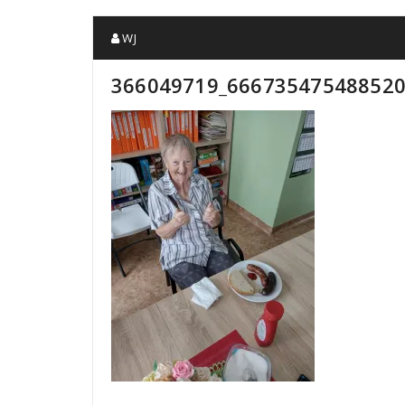
WJ
366049719_666735475488520