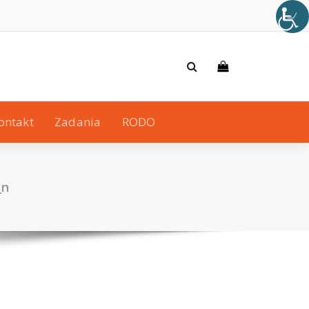
ontakt
Zadania
RODO
_n