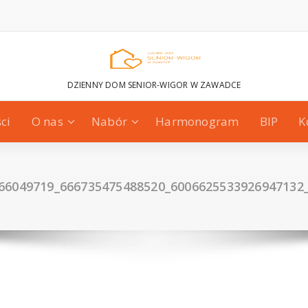
DZIENNY DOM SENIOR-WIGOR W ZAWADCE
ci
O nas
Nabór
Harmonogram
BIP
K
66049719_666735475488520_6006625533926947132