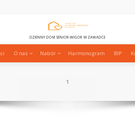
DZIENNY DOM SENIOR-WIGOR W ZAWADCE
ci
O nas
Nabór
Harmonogram
BIP
K
1