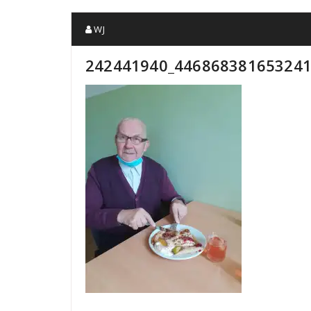
WJ
242441940_446868381653241