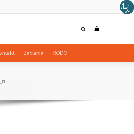
ontakt
Zadania
RODO
_n