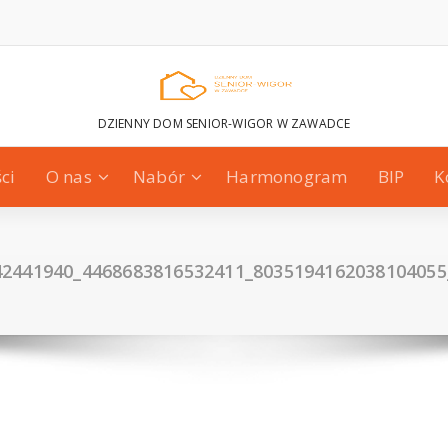
DZIENNY DOM SENIOR-WIGOR W ZAWADCE
ci
O nas
Nabór
Harmonogram
BIP
K
42441940_4468683816532411_8035194162038104055