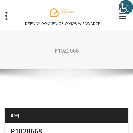
Skip
to
content
DZIENNY DOM SENIOR-WIGOR W ZAWADCE
P1020668
WJ
P1020668