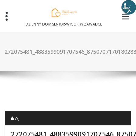
Skip
to
content
DZIENNY DOM SENIOR-WIGOR W ZAWADCE
272075481_4883599091707546_875070717018028
WJ
272075481_4883599091707546_8750