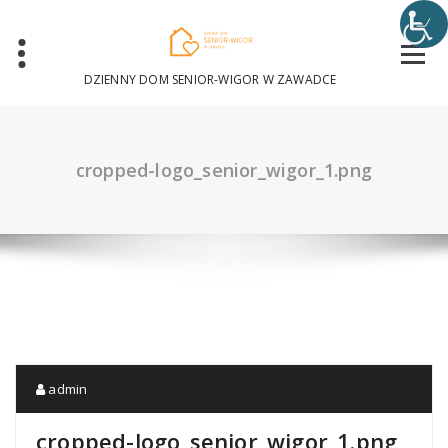
Skip
to
content
DZIENNY DOM SENIOR-WIGOR W ZAWADCE
cropped-logo_senior_wigor_1.png
admin
cropped-logo_senior_wigor_1.png