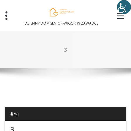
Skip
to
content
DZIENNY DOM SENIOR-WIGOR W ZAWADCE
3
WJ
3