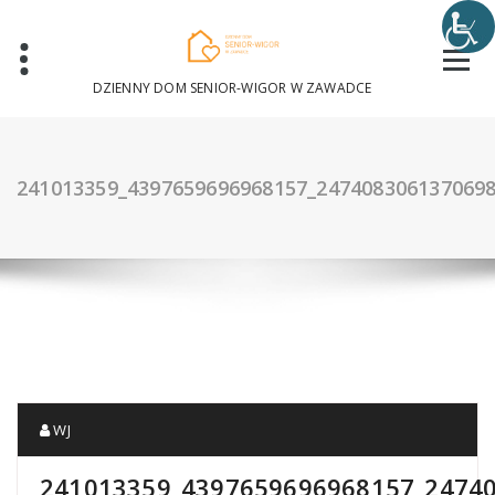
Skip
to
content
DZIENNY DOM SENIOR-WIGOR W ZAWADCE
241013359_4397659696968157_247408306137069
WJ
241013359_4397659696968157_2474