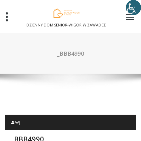
Skip
to
content
DZIENNY DOM SENIOR-WIGOR W ZAWADCE
_BBB4990
WJ
_BBB4990