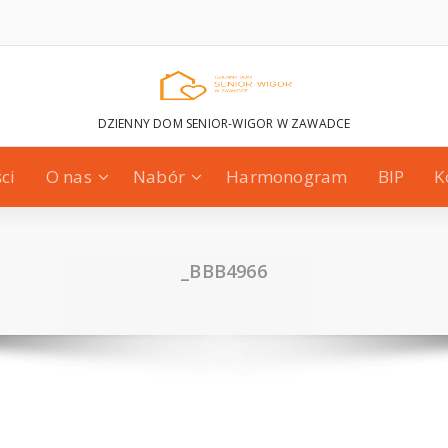
DZIENNY DOM SENIOR-WIGOR W ZAWADCE
ci
O nas
Nabór
Harmonogram
BIP
K
_BBB4966