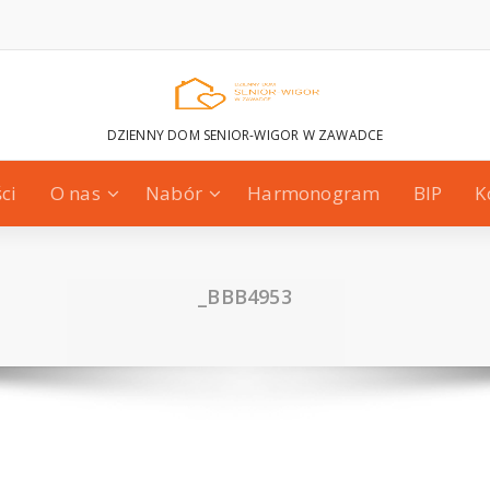
DZIENNY DOM SENIOR-WIGOR W ZAWADCE
ci
O nas
Nabór
Harmonogram
BIP
K
_BBB4953