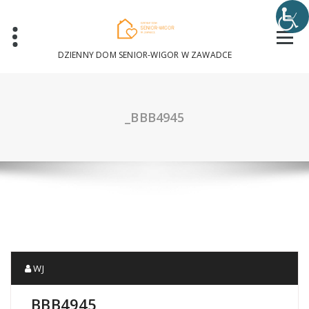
Skip
to
content
DZIENNY DOM SENIOR-WIGOR W ZAWADCE
_BBB4945
WJ
_BBB4945