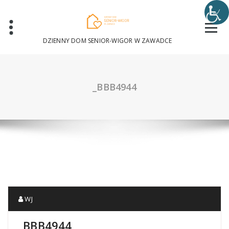
Skip
to
content
DZIENNY DOM SENIOR-WIGOR W ZAWADCE
_BBB4944
WJ
_BBB4944