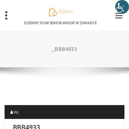
Skip
to
content
DZIENNY DOM SENIOR-WIGOR W ZAWADCE
_BBB4933
WJ
_BBB4933